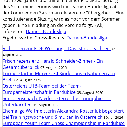
Nach zwei Jahren Starthilfe mit einer Projektförderung
des Sportministeriums wird die Damen-Bundesliga ab
der kommenden Saison an die Vereine "übergeben". Eine
konstituierende Sitzung wird es noch vor dem Sommer
geben. Eine Einladung an die Vereine folgt.
(wk)
Infoseiten:
Damen-Bundesliga
Ergebnisse bei Chess-Results:
Damen-Bundesliga
Richtlinien zur FIDE-Wertung – Das ist zu beachten
07.
August 2026
Frisch rezensiert: Harald Schneider-Zinner - Ein
Gesamtüberblick
07. August 2026
Turnierstart in Mureck: 74 Kinder aus 6 Nationen am
Brett
04. August 2026
Österreichs U18-Team bei der Team-
Europameisterschaft in Pardubice
03. August 2026
Seniorenschach: Niederösterreicher triumphiert in
Unterkärnten
01. August 2026
Ehemalige Weltmeisterin Alexandra Kosteniuk begeistert
bei Trainingswoche und Simultan in Österreich
30. Juli 2026
European Youth Team Chess Championship in Pardubice