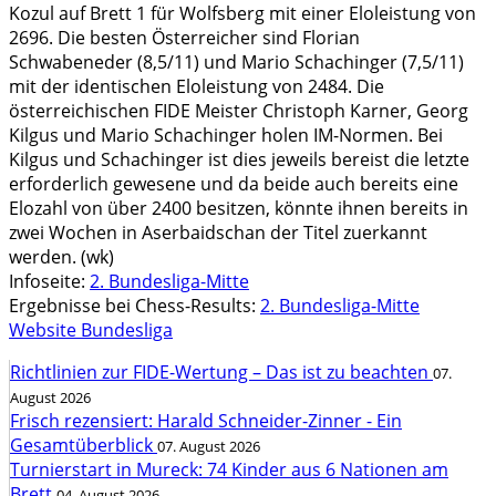
Kozul auf Brett 1 für Wolfsberg mit einer Eloleistung von
2696. Die besten Österreicher sind Florian
Schwabeneder (8,5/11) und Mario Schachinger (7,5/11)
mit der identischen Eloleistung von 2484. Die
österreichischen FIDE Meister Christoph Karner, Georg
Kilgus und Mario Schachinger holen IM-Normen. Bei
Kilgus und Schachinger ist dies jeweils bereist die letzte
erforderlich gewesene und da beide auch bereits eine
Elozahl von über 2400 besitzen, könnte ihnen bereits in
zwei Wochen in Aserbaidschan der Titel zuerkannt
werden.
(wk)
Infoseite:
2. Bundesliga-Mitte
Ergebnisse bei Chess-Results:
2. Bundesliga-Mitte
Website Bundesliga
Richtlinien zur FIDE-Wertung – Das ist zu beachten
07.
August 2026
Frisch rezensiert: Harald Schneider-Zinner - Ein
Gesamtüberblick
07. August 2026
Turnierstart in Mureck: 74 Kinder aus 6 Nationen am
Brett
04. August 2026