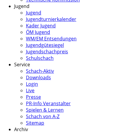
Jugend
Jugend
Jugendturnierkalender
Kader Jugend
ÖM Jugend
WM/EM Entsendungen
Jugendgütesiegel
Jugendschachpreis
Schulschach
Service
Schach-Aktiv
Downloads
Login
Live
Presse
PR-Info Veranstalter
Spielen & Lernen
Schach von A-Z
Sitemap
Archiv