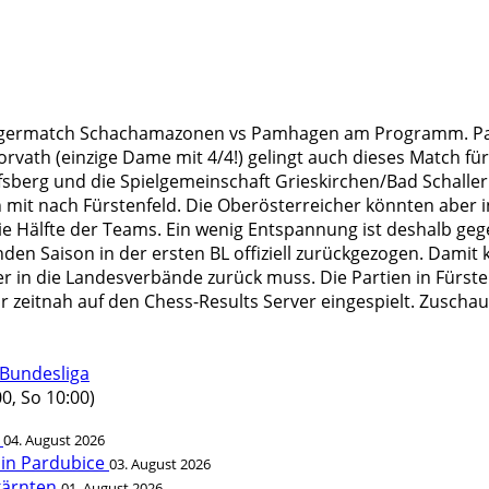
hlagermatch Schachamazonen vs Pamhagen am Programm. Pam
th (einzige Dame mit 4/4!) gelingt auch dieses Match für s
berg und die Spielgemeinschaft Grieskirchen/Bad Schallerba
mit nach Fürstenfeld. Die Oberösterreicher könnten aber i
e Hälfte der Teams. Ein wenig Entspannung ist deshalb gege
n Saison in der ersten BL offiziell zurückgezogen. Damit 
n die Landesverbände zurück muss. Die Partien in Fürstenf
zeitnah auf den Chess-Results Server eingespielt. Zuschau
Bundesliga
0, So 10:00)
t
04. August 2026
 in Pardubice
03. August 2026
rkärnten
01. August 2026