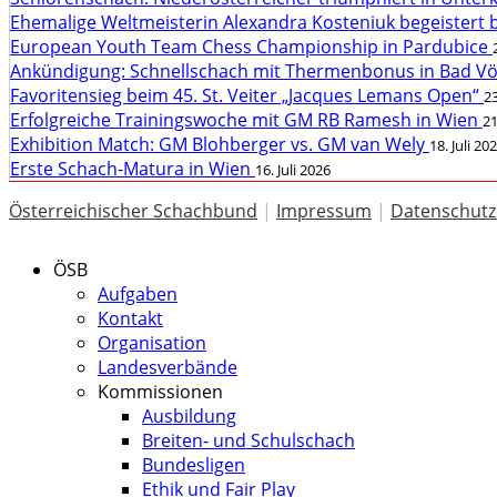
Ehemalige Weltmeisterin Alexandra Kosteniuk begeistert 
European Youth Team Chess Championship in Pardubice
Ankündigung: Schnellschach mit Thermenbonus in Bad V
Favoritensieg beim 45. St. Veiter „Jacques Lemans Open“
23
Erfolgreiche Trainingswoche mit GM RB Ramesh in Wien
21
Exhibition Match: GM Blohberger vs. GM van Wely
18. Juli 20
Erste Schach-Matura in Wien
16. Juli 2026
Österreichischer Schachbund
|
Impressum
|
Datenschutz
ÖSB
Aufgaben
Kontakt
Organisation
Landesverbände
Kommissionen
Ausbildung
Breiten- und Schulschach
Bundesligen
Ethik und Fair Play