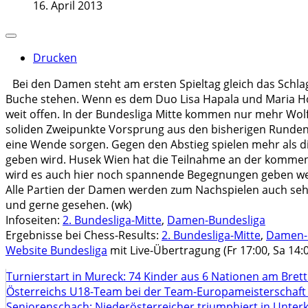
16. April 2013
Drucken
Bei den Damen steht am ersten Spieltag gleich das Sc
Buche stehen. Wenn es dem Duo Lisa Hapala und Maria Horva
weit offen. In der Bundesliga Mitte kommen nur mehr Wolfs
soliden Zweipunkte Vorsprung aus den bisherigen Runden 
eine Wende sorgen. Gegen den Abstieg spielen mehr als di
geben wird. Husek Wien hat die Teilnahme an der kommende
wird es auch hier noch spannende Begegnungen geben wer i
Alle Partien der Damen werden zum Nachspielen auch sehr 
und gerne gesehen.
(wk)
Infoseiten:
2. Bundesliga-Mitte
,
Damen-Bundesliga
Ergebnisse bei Chess-Results:
2. Bundesliga-Mitte
,
Damen-
Website Bundesliga
mit Live-Übertragung (Fr 17:00, Sa 14:0
Turnierstart in Mureck: 74 Kinder aus 6 Nationen am Bret
Österreichs U18-Team bei der Team-Europameisterschaft
Seniorenschach: Niederösterreicher triumphiert in Unte